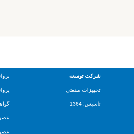
شرکت توسعه
پروا
تجهیزات صنعتی
پروا
تاسیس: 1364
گواه
عضو 
عضو 