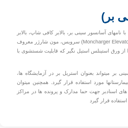
ی بر)
با نامهای آسانسور سینی بر، بالابر کافی شاپ، بالابر
(dumbwaiter lift) و دامب ویترلیفت ( Moncharger Elevator) سرویس، مون شارژر معروف
 از ورق استینلس استیل نگیر که قابلیت شستشوی با
ینی بر میتواند بعنوان استریل بر در آزمایشگاه ها،
مارستانها مورد استفاده قرار گیرد. همچنین میتوان
ر های اسنادبر جهت حما مدارک و پرونده ها در مراکز
 استفاده قرار گیرد